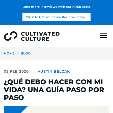
Land more interviews with our
FREE
tools.
Click To Get Your Free Resume Score
HOME
BLOG
05 FEB 2020
AUSTIN BELCAK
¿QUÉ DEBO HACER CON MI
VIDA? UNA GUÍA PASO POR
PASO