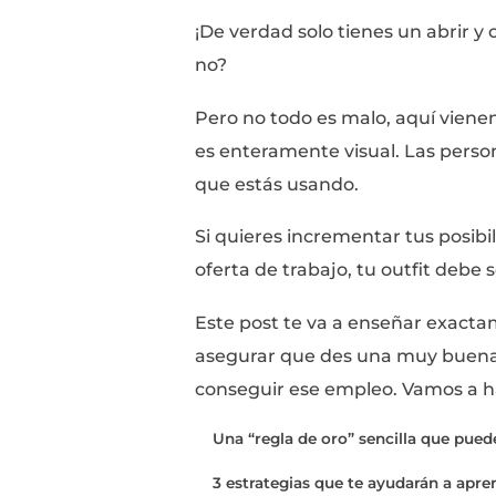
Si te has preguntado c
tengo malas noticias pa
De acuerdo a
investig
una décima de segund
a lo que se ve
.
¡De verdad solo tienes 
no?
Pero no todo es malo,
es enteramente visual.
que estás usando.