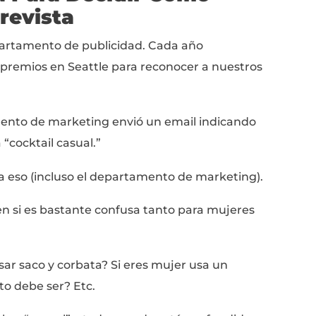
 perfectos para entrevistas para hombres y para muj
 masculina, tengo cubiertos a los hombres 
s mujeres también obtengan buena informa
ante sobre el tema.
esposa Lily
participará en este artículo. ¡Tod
las mujeres están escritos por ella!
r que aprendas y entiendas exactamente co
 para que puedas sentirte cómodo, cool y co
a Regla Para Decidir Co