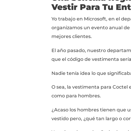
12+ ejemplos de outfits
Desde una perspectiva
asegurarme de que la
alguien que sabe bast
Con eso en mente,
mi 
y consejos dirigidos a 
Nuestra meta es logra
tu próxima entrevista
para el gran día.
Una Sencill