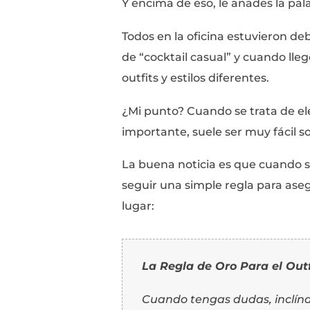
Vestir Para 
Yo trabajo en Microso
organizamos un evento
mejores clientes.
El año pasado, nuest
que el código de vesti
Nadie tenía idea lo qu
O sea, la vestimenta p
como para hombres.