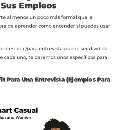
ara el Outfit de Entrevista
as, inclínate por lo más formal. Siempre q
menos un poco más formal que la persona que
n traje y corbata en una oficina llena de jean
una sudadera y shorts a un espacio lleno de 