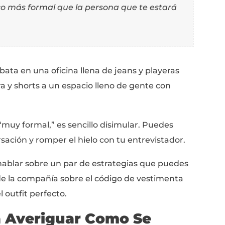
enen que usar saco y corbata? Si eres mujer
 largo o corto debe ser? Etc.
ñades la palabra “casual” y todo mundo está 
tuvieron debatiendo durante todo el mes sobr
 cuando llegó el día del evento, todos estab
ntes.
rata de elegir el outfit correcto para un ev
muy fácil sobre pensar y analizar demás.
ue cuando se trata de una entrevista de tra
la para asegurarnos de que nunca nos sinta