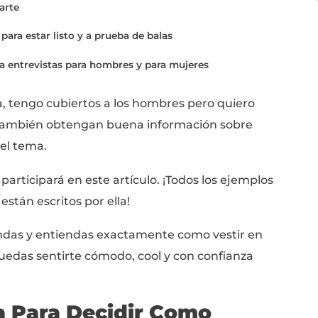
 tus posibilidades para convertir esa entrev
utfit debe ser profesional y verse bien.
eñar exactamente como y que usar en una en
muy buena impresión y mejores tus posibil
 Vamos a hablar de:
illa que puedes utilizar para asegurarte de que vist
udarán a aprender como averiguar lo que los emplea
ebes presentarte
 la entrevista para estar listo y a prueba de balas