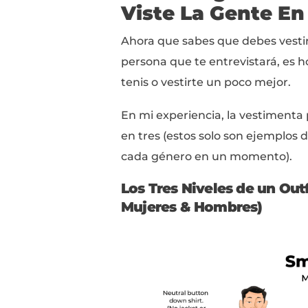
lugar:
La Regla de Oro P
Cuando tengas dud
verte y vestir al 
entrevistando.
Es preferible vestir co
que llegar utilizando 