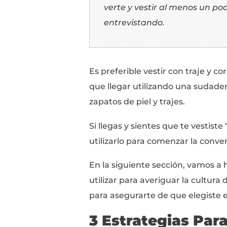
¿Acaso los hombres ti
vestido pero, ¿qué tan
Y encima de eso, le a
Todos en la oficina es
de “cocktail casual” y
outfits y estilos difere
¿Mi punto? Cuando se t
importante, suele ser 
La buena noticia es q
seguir una simple reg