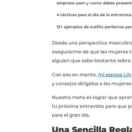
Si quieres incrementar
oferta de trabajo, tu o
Este post te va a ens
asegurar que des una 
conseguir ese empleo.
Una “regla de oro” senc
3 estrategias que te ay
empresa usan y como d
4 tácticas para el día de