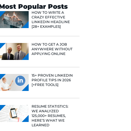
Search
Most Popular 
HOW TO WR
CRAZY EFF
LINKEDIN 
[28+ EXAMP
HOW TO GE
ANYWHERE
APPLYING 
15+ PROVE