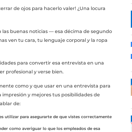
omo debes vestir para tu próxima entrevista
ra ti:
adores de la Universidad de Princeton
, úni
o para formar una primera impresión sobr
un abrir y cerrar de ojos para hacerlo valer!
 aquí vienen las buenas noticias — esa déc
 Las personas ven tu cara, tu lenguaje corp