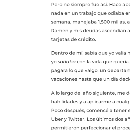
ayudarte a encontrar 
dinero mientras lo ha
¿Quién soy 
Soy la persona con mej
Pero no siempre fue a
nada en un trabajo q
semana, manejaba 1,5
Ramen y mis deudas as
tarjetas de crédito.