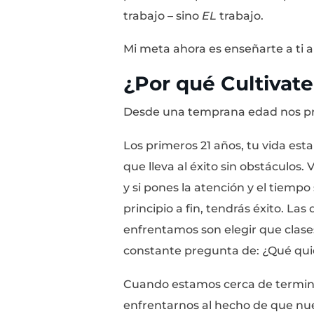
Dentro de mí, sabía q
yo
soñaba
con la vida
pagara lo que valgo, 
vacaciones hasta que u
A lo largo del año sig
habilidades y a aplica
Poco después, comenc
Uber y Twitter. Los úl
permitieron perfeccion
trabajo – sino
EL
traba
Mi meta ahora es enseñ