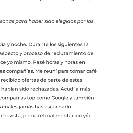
l día para solicitar empleo, 9 de 10 personas
no necesariamente ser los mejores candidat
ejor entrevista. Descifraron el “sistema” y lo
oceso atrás y finalmente haber obtenido el 
ando de 10 a 12 horas diarias y ganando muc
ente vales.
ue te tome 30 años pagar tus préstamos esco
para comprar una casa, te sientes en deuda c