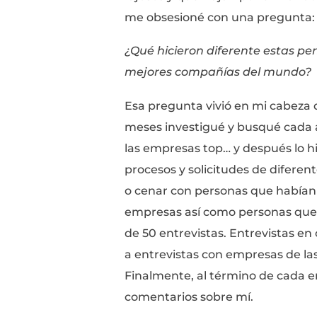
Cuando por fin llega e
contratadas resultan 
los que tuvieron una m
usaron a su favor.
Tras dejar todo ese pr
te encontrarás trabaj
menos de lo que realm
¿Te suena familiar?
Aún así, a pesar de q
ahorrar lo suficiente 