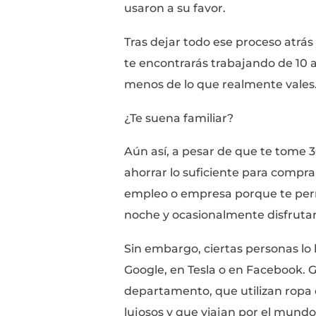
de orientación sobre 
miles de dólares para
“integral” y el resto 
Es un sistema quebra
Hace todavía 20 años, 
para poder conseguir 
que cualquier posició
experiencia, incluso e
el campo de trabajo qu
buscar algo nuevo.