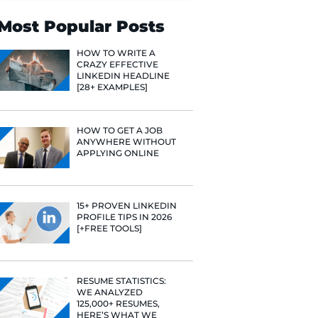
Search
Most Popular 
HOW TO WR
CRAZY EFF
LINKEDIN 
[28+ EXAMP
HOW TO GE
ANYWHERE
APPLYING 
ía