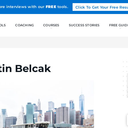
Land more interviews with our
FREE
tools.
FREE TOOLS
COACHING
CO
 Austin Belcak