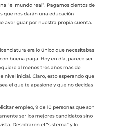
tivated Culture?
dad nos preparan para fracasar.
 tu vida esta planeada. Existe un mapa orga
obstáculos. Vas a la escuela, llegas cuando se 
 y el tiempo suficiente para aprender el mate
 éxito. Las decisiones más difíciles a las que 
 que clases electivas tomar y batallar con l
: ¿Qué quiero hacer con mi vida?
 de terminar la universidad, tenemos que
 de que nuestras escuelas no ofrecen ningún