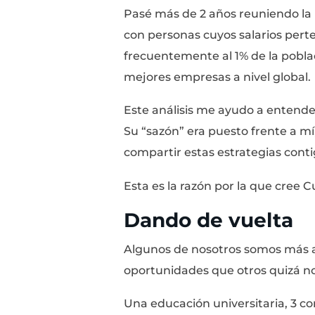
empleo o empresa por
noche y ocasionalment
Sin embargo, ciertas p
Google, en Tesla o en
departamento, que ut
lujosos y que viajan 
me obsesioné con una
¿Qué hicieron diferent
mejores compañías d
Esa pregunta vivió en 