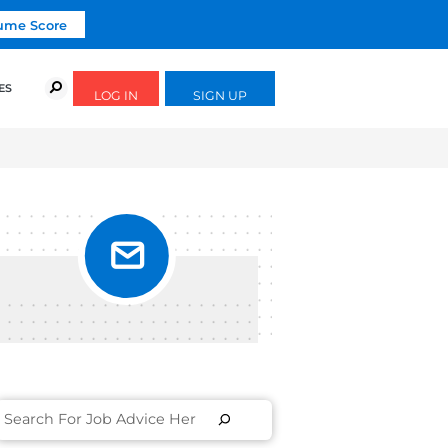
Click To Get Your Free Resume Score
URSES
SUCCESS STORIES
FREE GUIDES