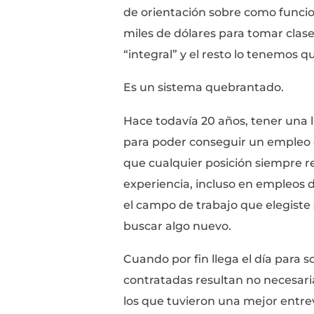
¿Por qué Cul
Desde una temprana e
Los primeros 21 años,
que lleva al éxito sin 
y si pones la atención
principio a fin, tendrás
enfrentamos son elegir
constante pregunta de
Cuando estamos cerca
enfrentarnos al hecho