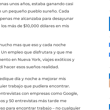
la carrera de tus sueños y de paso ganar má
cemos.
yo?
or suerte en el planeta.
sí. Hace apenas unos años, estaba ganando 
ue odiaba en un pequeño pueblo sureño. Ca
00 millas, apenas me alcanzaba para desay
cendían a los más de $10,000 dólares en m