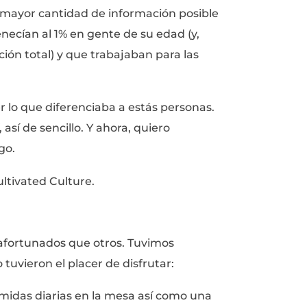
que te permite poner comida sobre la mes
e disfrutar una copa de vino.
ersonas lo han descifrado. La gente que tra
 Facebook. Gente joven que ya son dueños d
ilizan ropa de marca, que comen en restaur
por el mundo. Personalmente, cuando me gra
 pregunta:
e estas personas para haber sido elegidas p
el mundo?
mi cabeza día y noche. Durante los siguiente