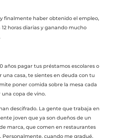
como funciona “el mundo real”. Pagamos cie
 tomar clases que nos darán una educación
lo tenemos que averiguar por nuestra propia 
ntado.
tener una licenciatura era lo único que nece
un empleo con buena paga. Hoy en día, pare
n siempre requiere al menos tres años más 
n empleos de nivel inicial. Claro, esto esper
e elegiste sea el que te apasione y que no 