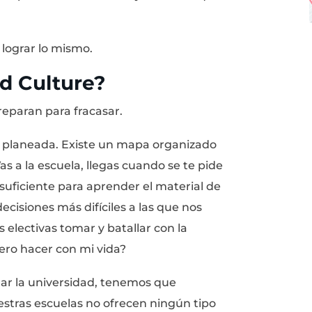
ue yo valía mucho mas que eso y cada noche
 que quería. Un empleo que disfrutara y que
un departamento en Nueva York, viajes exóti
n día decidí hacer esos sueños realidad.
uiente, me dedique día y noche a mejorar mis
rme a cualquier trabajo que pudiera encontra
é a tener entrevistas con empresas como G
timos dos años y 50 entrevistas más tarde m
ar el proceso para encontrar trabajo – no c
jo.
arte a ti a lograr lo mismo.